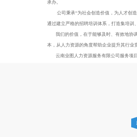
承办。
        公司秉承“为社会创造价值，为人才创造机会，为企业发掘资源。”的企业服务宗旨，为客户创造最大的价值。 公司坚持“诚信，务实，以德服人，以人为本”的经营理念，
通过建立严格的招聘培训体系，打造集培训
       我们的价值，在于能够及时、有效地协调并组织不同区域的人力资源，通过人员技能和素质的系统培养，为企业输送理想人才，提高企业用人效率，降低人力资源管理成
本，从人力资源的角度帮助企业提升其行业竞争力，同时
       云南业图人力资源服务有限